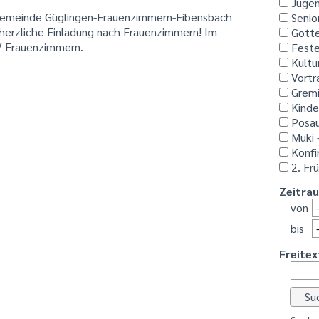
Jugen
ngemeinde Güglingen-Frauenzimmern-Eibensbach
Senio
 herzliche Einladung nach Frauenzimmern! Im
Gotte
V Frauenzimmern.
Feste
Kultu
Vortr
Grem
Kinde
Posau
Muki 
Konfi
2. Fr
Zeitra
von
bis
Freitex