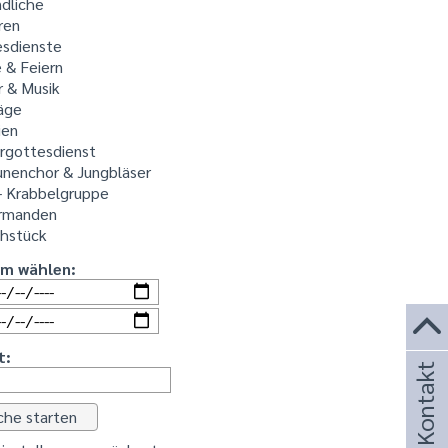
dliche
ren
sdienste
 & Feiern
r & Musik
äge
ien
rgottesdienst
nenchor & Jungbläser
- Krabbelgruppe
rmanden
ühstück
um wählen:
t:
Kontakt