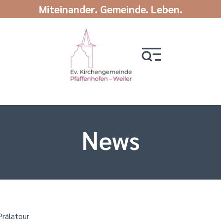
Miteinander. Gemeinde. Leben.
News
Prälatour